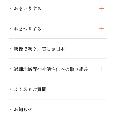
神社と神道トップ
伊勢神宮と全国の神社の関わり
おまいりする
神社とは
伊勢の神宮のお神札
特設サイト
おまいりするトップ
神道とは
おまつりする
人生儀礼
日本の神話
おまつりするトップ
作法
映像で紡ぐ、美しき日本
神社のおまつり
お祈り
家庭や身近なおまつり
過疎地域等神社活性化への取り組み
境内にあるもの
過疎地域等神社活性化への取り組みトップ
神社の名前と伝統
よくあるご質問
指定神社を探す
祭礼行事
お知らせ