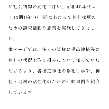
神社のおまつり
お祈り
た社会情勢の変化に伴い、
昭和40年代よ
家庭や身近なおまつり
境内にあるもの
過疎地域等神社活性化への取り組み
り13期(約40年間)にわたって神社振興の
神社の名前と伝統
ための調査活動や施策を実施してきまし
過疎地域等神社活性化への取り組みトップ
よくあるご質問
た。
指定神社を探す
本ページでは、多くの皆様に過疎地域等の
祭礼行事
お知らせ
催し・イベント
神社の状況や取り組みについて知っていた
伝統文化継承
だけるよう、
各指定神社の祭礼行事や、神
神社本庁のご案内
広報活動
社と地域の活性化のための活動事例を紹介
神社本庁のご案内トップ
境内整備事業
しています。
神社庁一覧
外部団体との連携
English
関係団体一覧
お宮キッズ