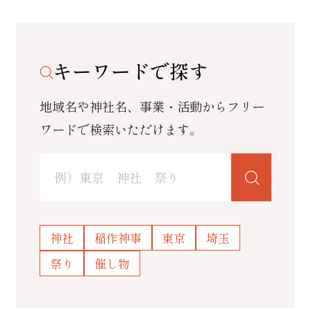
Aassociation of Shinto Shrines
冊子
利用規約
〒151-0053
キーワードで探す
東京都渋谷区代々木1-1-2
地域名や神社名、事業・活動からフリー
ワードで検索いただけます。
✕
閉じる
神社
稲作神事
東京
埼玉
祭り
催し物