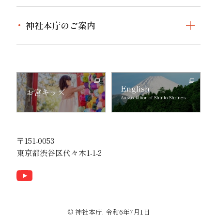
催し・イベント
神社本庁のご案内
伝統文化継承
神社本庁のご案内トップ
広報活動
神社庁一覧
境内整備事業
English
お宮キッズ
関係団体一覧
Aassociation of Shinto Shrines
外部団体との連携
冊子
〒151-0053
利用規約
東京都渋谷区代々木1-1-2
© 神社本庁. 令和6年7月1日