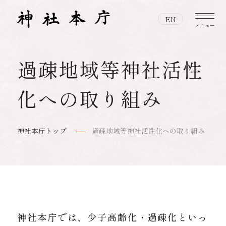
EN
メニュー
過疎地域等神社活性
本宗・神宮とは
本宗・神宮とはトップ
化への取り組み
神社と神道
伊勢神宮について
神社と神道トップ
伊勢神宮と全国の神社の関わり
神社本庁トップ
過疎地域等神社活性化への取り組み
おまいりする
神社とは
伊勢の神宮のお神札
特設サイト
おまいりするトップ
神道とは
おまつりする
人生儀礼
日本の神話
おまつりするトップ
作法
神社本庁では、少子高齢化・過疎化といっ
映像で紡ぐ、美しき日本