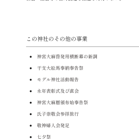
この神社のその他の事業
本宗・神宮とは
おまつりする
伊勢神宮について
神社のおまつり
神宮大麻啓発用横断幕の新調
伊勢神宮と全国の神社の関わり
家庭や身近なおまつり
干支大絵馬奉納奉告祭
伊勢の神宮のお神札
モデル神社活動報告
特設サイト
映像で紡ぐ、美しき
永年表彰式及び直会
神宮大麻暦頒布始奉告祭
神社と神道
過疎地域等神社活性
氏子崇敬会参拝旅行
神社とは
指定神社を探す
敬神婦人会発足
神道とは
祭礼行事
七夕祭
日本の神話