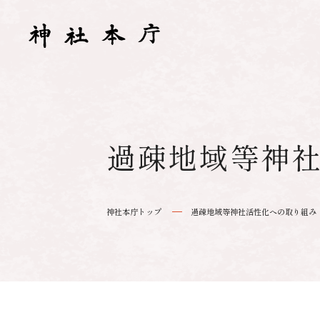
過疎地域等神
神社本庁トップ
過疎地域等神社活性化への取り組み