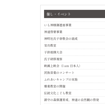
催し・イベント
いも神様御遷座事業
神道啓蒙事業
神明社氏子崇敬会の結成
気功教室
子供相撲大会
氏子研修視察
映画上映会（I am 日本人）
民族音楽のコンサート
ふれあいキャンプの実施
雅楽教室の開催
伝統文化こども教室
鎮守の森保護育成、神道の自然観の啓発