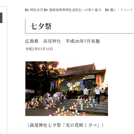
神社本庁
過疎地域等神社活性化への取り組み
催し・イベント
七夕祭
広島県
高尾神社
平成26年7月実施
令和2年03月10日
（高尾神社七夕祭「光の花咲く夕べ」）