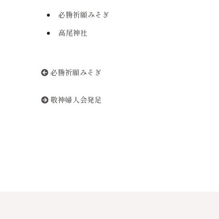
催し・イベント
必勝祈願みそぎ
伝統文化継承
おまいりする
高尾神社
広報活動
人生儀礼
境内整備事業
作法
必勝祈願みそぎ
外部団体との連携
お祈り
敬神婦人会発足
境内にあるもの
神社の名前と伝統