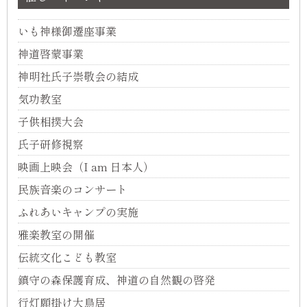
いも神様御遷座事業
神道啓蒙事業
神明社氏子崇敬会の結成
気功教室
子供相撲大会
氏子研修視察
映画上映会（I am 日本人）
民族音楽のコンサート
ふれあいキャンプの実施
雅楽教室の開催
伝統文化こども教室
鎮守の森保護育成、神道の自然観の啓発
行灯願掛け大鳥居