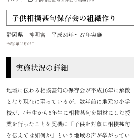
神社のおまつり
お祈り
家庭や身近なおまつり
境内にあるもの
子供相撲甚句保存会の組織作り
過疎地域等神社活性化への取り組み
神社の名前と伝統
静岡県
神明宮
平成24年～27年実施
過疎地域等神社活性化への取り組みトップ
令和2年03月07日
よくあるご質問
指定神社を探す
祭礼行事
実施状況の詳細
お知らせ
催し・イベント
伝統文化継承
地域に伝わる相撲甚句の保存会が平成16年に解散
神社本庁のご案内
となり現在に至っているが、数年前に地元の小学
広報活動
神社本庁のご案内トップ
校が、4年生から6年生に相撲甚句を題材にした授
境内整備事業
業を行ったことを契機に「子供を対象に相撲甚句
神社庁一覧
外部団体との連携
を伝えては如何か」という地域の声が挙がってい
English
関係団体一覧
お宮キッズ