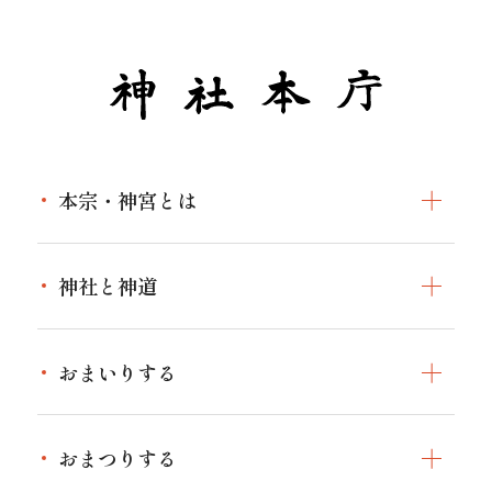
本宗・神宮とは
本宗・神宮とはトップ
神社と神道
伊勢神宮について
神社と神道トップ
伊勢神宮と全国の神社の関わり
おまいりする
神社とは
伊勢の神宮のお神札
特設サイト
おまいりするトップ
神道とは
おまつりする
人生儀礼