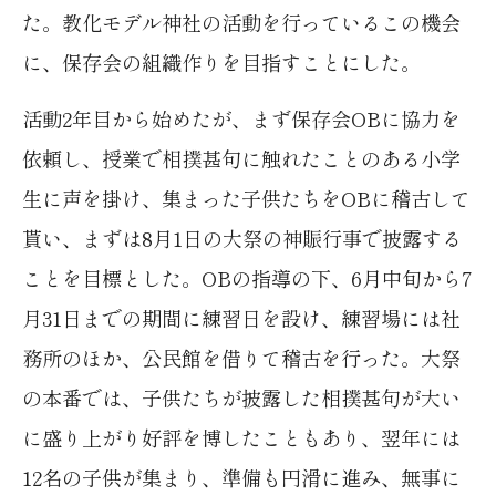
Aassociation of Shinto Shrines
た。教化モデル神社の活動を行っているこの機会
冊子
に、保存会の組織作りを目指すことにした。
利用規約
〒151-0053
東京都渋谷区代々木1-1-2
活動2年目から始めたが、まず保存会OBに協力を
依頼し、授業で相撲甚句に触れたことのある小学
生に声を掛け、集まった子供たちをOBに稽古して
貰い、まずは8月1日の大祭の神賑行事で披露する
✕
閉じる
ことを目標とした。OBの指導の下、6月中旬から7
月31日までの期間に練習日を設け、練習場には社
務所のほか、公民館を借りて稽古を行った。大祭
の本番では、子供たちが披露した相撲甚句が大い
に盛り上がり好評を博したこともあり、翌年には
12名の子供が集まり、準備も円滑に進み、無事に