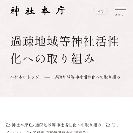
EN
メニュー
過疎地域等神社活性
本宗・神宮とは
本宗・神宮とはトップ
化への取り組み
神社と神道
伊勢神宮について
神社と神道トップ
伊勢神宮と全国の神社の関わり
神社本庁トップ
過疎地域等神社活性化への取り組み
おまいりする
神社とは
伊勢の神宮のお神札
特設サイト
おまいりするトップ
神道とは
おまつりする
人生儀礼
日本の神話
おまつりするトップ
作法
神社本庁
過疎地域等神社活性化への取り組み
催し・
映像で紡ぐ、美しき日本
イベント
子供相撲甚句保存会の組織作り