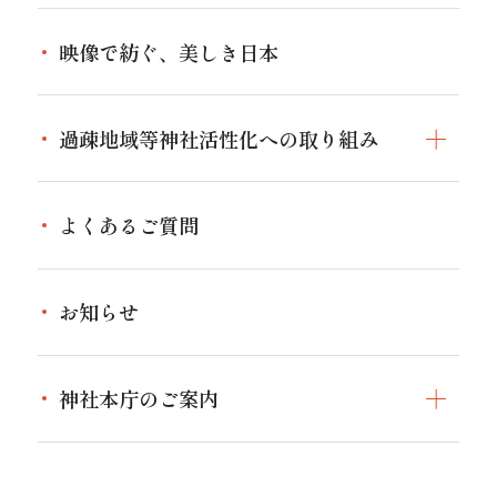
日本の神話
おまつりするトップ
作法
映像で紡ぐ、美しき日本
神社のおまつり
お祈り
家庭や身近なおまつり
過疎地域等神社活性化への取り組み
境内にあるもの
過疎地域等神社活性化への取り組みトップ
神社の名前と伝統
よくあるご質問
指定神社を探す
祭礼行事
お知らせ
催し・イベント
神社本庁のご案内
伝統文化継承
神社本庁のご案内トップ
広報活動